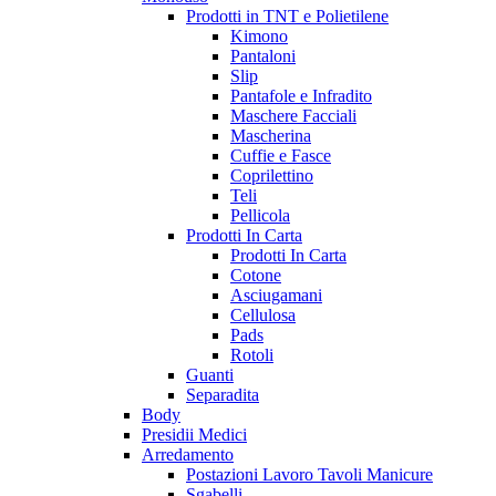
Prodotti in TNT e Polietilene
Kimono
Pantaloni
Slip
Pantafole e Infradito
Maschere Facciali
Mascherina
Cuffie e Fasce
Coprilettino
Teli
Pellicola
Prodotti In Carta
Prodotti In Carta
Cotone
Asciugamani
Cellulosa
Pads
Rotoli
Guanti
Separadita
Body
Presidii Medici
Arredamento
Postazioni Lavoro Tavoli Manicure
Sgabelli