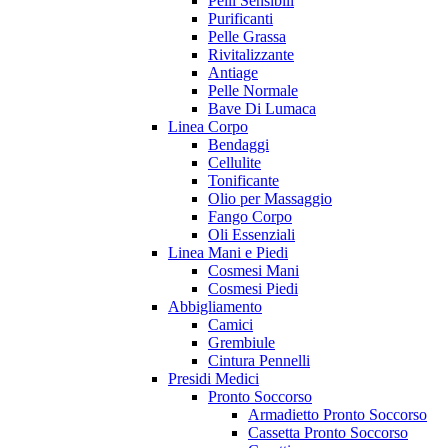
Pelli Sensibili
Purificanti
Pelle Grassa
Rivitalizzante
Antiage
Pelle Normale
Bave Di Lumaca
Linea Corpo
Bendaggi
Cellulite
Tonificante
Olio per Massaggio
Fango Corpo
Oli Essenziali
Linea Mani e Piedi
Cosmesi Mani
Cosmesi Piedi
Abbigliamento
Camici
Grembiule
Cintura Pennelli
Presidi Medici
Pronto Soccorso
Armadietto Pronto Soccorso
Cassetta Pronto Soccorso