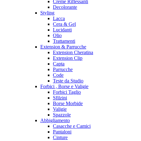
Creme Riflessanti
Decolorante
Styling
Lacca
Cera & Gel
Lucidanti
Olio
Trattamenti
Extension & Parrucche
Extension Cheratina
Extension Clip
Capta
Parrucche
Code
Teste da Studio
Forbici , Borse e Valigie
Forbici Taglio
Sfilzini
Borse Morbide
Valigie
Spazzole
Abbigliamento
Casacche e Camici
Pantaloni
Cinture