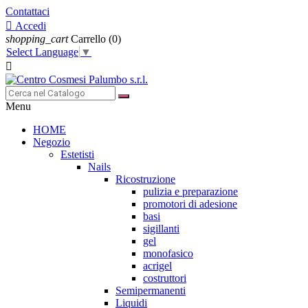
Contattaci

Accedi
shopping_cart
Carrello
(0)
Select Language
▼

Menu
HOME
Negozio
Estetisti
Nails
Ricostruzione
pulizia e preparazione
promotori di adesione
basi
sigillanti
gel
monofasico
acrigel
costruttori
Semipermanenti
Liquidi