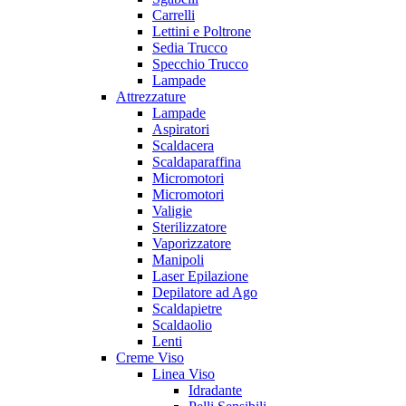
Carrelli
Lettini e Poltrone
Sedia Trucco
Specchio Trucco
Lampade
Attrezzature
Lampade
Aspiratori
Scaldacera
Scaldaparaffina
Micromotori
Micromotori
Valigie
Sterilizzatore
Vaporizzatore
Manipoli
Laser Epilazione
Depilatore ad Ago
Scaldapietre
Scaldaolio
Lenti
Creme Viso
Linea Viso
Idradante