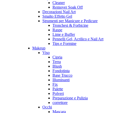
Cleaner
Remover Soak Off
Decorazioni Nail Art
Smalto Effetto Gel
Strumenti per Manicure e Pedicure
Tronchesi & Forbicine
Raspe
Lime e Buffer
Pennelli Gel, Acrilico e Nail Art
Tips e Formine
Makeup
Viso
Cipria
Terra
Blush
Fondotinta
Base Trucco
Illuminanti
Fix
Palette
Polveri
Preparazione e Pulizia
correttore
Occhi
Mascara