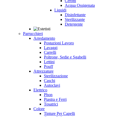
Cerotti
Acqua Ossigenata
Liquidi
Disinfettante
Sterilizzante
Detergente
Parrucchieri
Arredamento
Postazioni Lavoro
Lavaggi
Carrelli
Poltrone, Sedie e Sgabelli
Lettini
Pouff
Attrezzature
Sterilizzazione
Caschi
Autoclavi
Elettrico
Phon
Piastra e Ferri
Tosatrici
Colore
Tinture Per Capelli