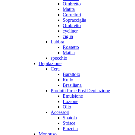
Ombretto
Matita
Correttori
Sopracciglia
Ombretto
eyeliner
ciglia
Labbra
Rossetto
Matita
specchio
Depilazione
Cera
Barattolo
Rullo
Brasiliana
Prodotti Pre e Post Depilazione
Emulsione
Lozione
Olio
Accessori
Spatola
Strisce
Pinzetta
Monouso