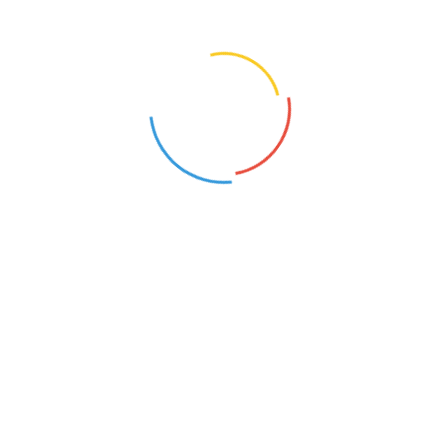
Strisce
Pinzetta
Monouso
Prodotti in TNT e Polietilene
Kimono
Pantaloni
Slip
Pantafole e Infradito
Maschere Facciali
Mascherina
Cuffie e Fasce
Coprilettino
Teli
Pellicola
Prodotti In Carta
Prodotti In Carta
Cotone
Asciugamani
Cellulosa
Pads
Rotoli
Guanti