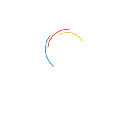
Accetto le
condizioni di vendita
e la
privacy policy
Invia
Contatti
Centro Cosmesi Palumbo s.r.l.
P. IVA 02874750843
Telefono: 0922-438017
Email: info@centrocosmesi.com
Corso Vittorio Veneto, 69
92026 Favara (Agrigento) Italia
Orari di Apertura: