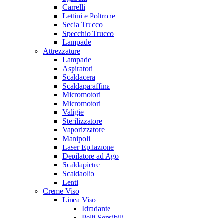
Carrelli
Lettini e Poltrone
Sedia Trucco
Specchio Trucco
Lampade
Attrezzature
Lampade
Aspiratori
Scaldacera
Scaldaparaffina
Micromotori
Micromotori
Valigie
Sterilizzatore
Vaporizzatore
Manipoli
Laser Epilazione
Depilatore ad Ago
Scaldapietre
Scaldaolio
Lenti
Creme Viso
Linea Viso
Idradante
Pelli Sensibili