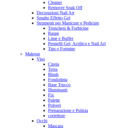
Cleaner
Remover Soak Off
Decorazioni Nail Art
Smalto Effetto Gel
Strumenti per Manicure e Pedicure
Tronchesi & Forbicine
Raspe
Lime e Buffer
Pennelli Gel, Acrilico e Nail Art
Tips e Formine
Makeup
Viso
Cipria
Terra
Blush
Fondotinta
Base Trucco
Illuminanti
Fix
Palette
Polveri
Preparazione e Pulizia
correttore
Occhi
Mascara