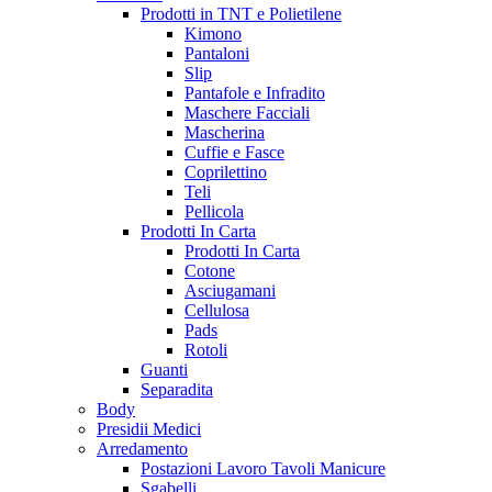
Prodotti in TNT e Polietilene
Kimono
Pantaloni
Slip
Pantafole e Infradito
Maschere Facciali
Mascherina
Cuffie e Fasce
Coprilettino
Teli
Pellicola
Prodotti In Carta
Prodotti In Carta
Cotone
Asciugamani
Cellulosa
Pads
Rotoli
Guanti
Separadita
Body
Presidii Medici
Arredamento
Postazioni Lavoro Tavoli Manicure
Sgabelli