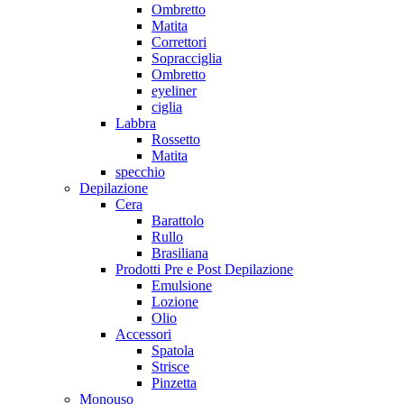
Ombretto
Matita
Correttori
Sopracciglia
Ombretto
eyeliner
ciglia
Labbra
Rossetto
Matita
specchio
Depilazione
Cera
Barattolo
Rullo
Brasiliana
Prodotti Pre e Post Depilazione
Emulsione
Lozione
Olio
Accessori
Spatola
Strisce
Pinzetta
Monouso