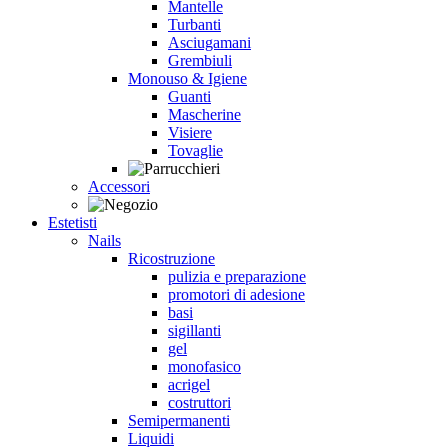
Mantelle
Turbanti
Asciugamani
Grembiuli
Monouso & Igiene
Guanti
Mascherine
Visiere
Tovaglie
Accessori
Estetisti
Nails
Ricostruzione
pulizia e preparazione
promotori di adesione
basi
sigillanti
gel
monofasico
acrigel
costruttori
Semipermanenti
Liquidi