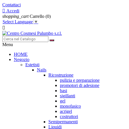
Contattaci

Accedi
shopping_cart
Carrello
(0)
Select Language
▼

Menu
HOME
Negozio
Estetisti
Nails
Ricostruzione
pulizia e preparazione
promotori di adesione
basi
sigillanti
gel
monofasico
acrigel
costruttori
Semipermanenti
Liquidi