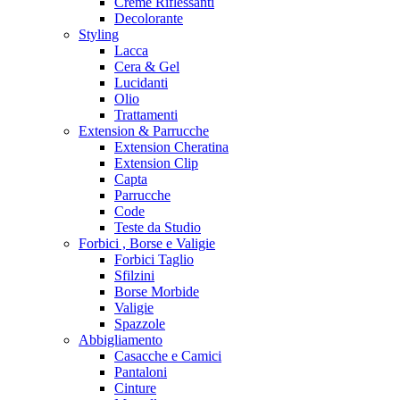
Creme Riflessanti
Decolorante
Styling
Lacca
Cera & Gel
Lucidanti
Olio
Trattamenti
Extension & Parrucche
Extension Cheratina
Extension Clip
Capta
Parrucche
Code
Teste da Studio
Forbici , Borse e Valigie
Forbici Taglio
Sfilzini
Borse Morbide
Valigie
Spazzole
Abbigliamento
Casacche e Camici
Pantaloni
Cinture