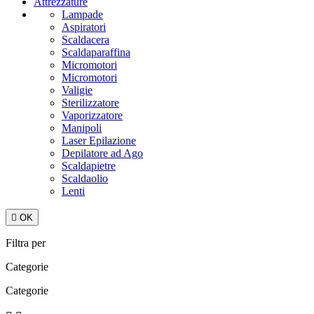
Attrezzature
Lampade
Aspiratori
Scaldacera
Scaldaparaffina
Micromotori
Micromotori
Valigie
Sterilizzatore
Vaporizzatore
Manipoli
Laser Epilazione
Depilatore ad Ago
Scaldapietre
Scaldaolio
Lenti

OK
Filtra per
Categorie
Categorie