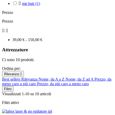

mp hair
(1)
Prezzo
Prezzo


39,00 € - 150,00 €
Attrezzature
Ci sono 10 prodotti.
Ordina per:
Rilevanza

Best sellers
Rilevanza
Nome, da A a Z
Nome, da Z ad A
Prezzo, da
meno caro a più caro
Prezzo, da più caro a meno caro
Filtro
Visualizzati 1-10 su 10 articoli
Filtri attivi