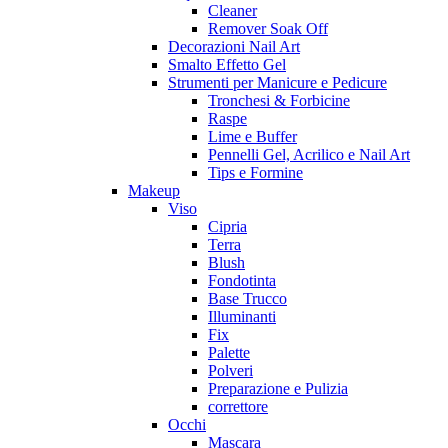
Cleaner
Remover Soak Off
Decorazioni Nail Art
Smalto Effetto Gel
Strumenti per Manicure e Pedicure
Tronchesi & Forbicine
Raspe
Lime e Buffer
Pennelli Gel, Acrilico e Nail Art
Tips e Formine
Makeup
Viso
Cipria
Terra
Blush
Fondotinta
Base Trucco
Illuminanti
Fix
Palette
Polveri
Preparazione e Pulizia
correttore
Occhi
Mascara