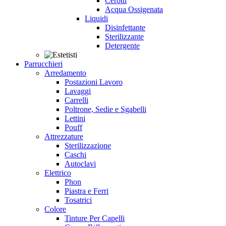
Cerotti
Acqua Ossigenata
Liquidi
Disinfettante
Sterilizzante
Detergente
Parrucchieri
Arredamento
Postazioni Lavoro
Lavaggi
Carrelli
Poltrone, Sedie e Sgabelli
Lettini
Pouff
Attrezzature
Sterilizzazione
Caschi
Autoclavi
Elettrico
Phon
Piastra e Ferri
Tosatrici
Colore
Tinture Per Capelli