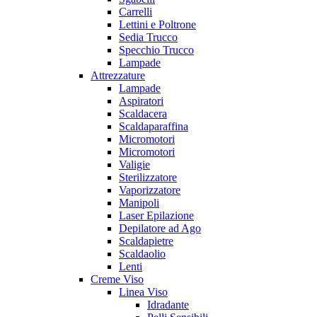
Carrelli
Lettini e Poltrone
Sedia Trucco
Specchio Trucco
Lampade
Attrezzature
Lampade
Aspiratori
Scaldacera
Scaldaparaffina
Micromotori
Micromotori
Valigie
Sterilizzatore
Vaporizzatore
Manipoli
Laser Epilazione
Depilatore ad Ago
Scaldapietre
Scaldaolio
Lenti
Creme Viso
Linea Viso
Idradante