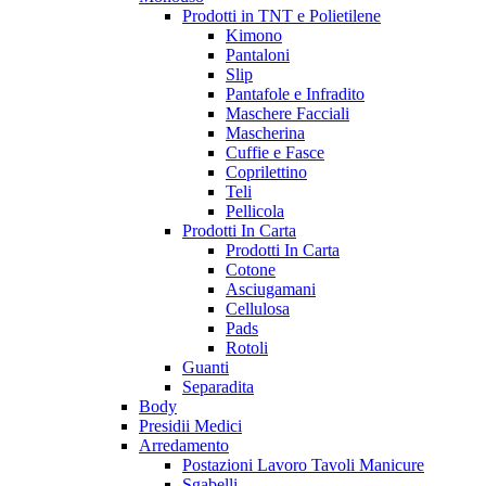
Prodotti in TNT e Polietilene
Kimono
Pantaloni
Slip
Pantafole e Infradito
Maschere Facciali
Mascherina
Cuffie e Fasce
Coprilettino
Teli
Pellicola
Prodotti In Carta
Prodotti In Carta
Cotone
Asciugamani
Cellulosa
Pads
Rotoli
Guanti
Separadita
Body
Presidii Medici
Arredamento
Postazioni Lavoro Tavoli Manicure
Sgabelli