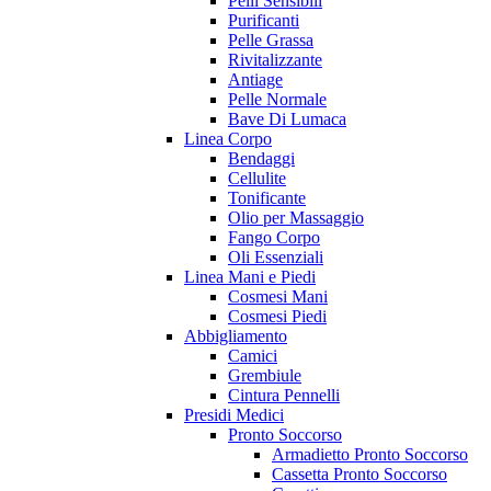
Pelli Sensibili
Purificanti
Pelle Grassa
Rivitalizzante
Antiage
Pelle Normale
Bave Di Lumaca
Linea Corpo
Bendaggi
Cellulite
Tonificante
Olio per Massaggio
Fango Corpo
Oli Essenziali
Linea Mani e Piedi
Cosmesi Mani
Cosmesi Piedi
Abbigliamento
Camici
Grembiule
Cintura Pennelli
Presidi Medici
Pronto Soccorso
Armadietto Pronto Soccorso
Cassetta Pronto Soccorso