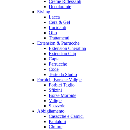
Creme Riflessanti
Decolorante
Styling
Lacca
Cera & Gel
Lucidanti
Olio
Trattamenti
Extension & Parrucche
Extension Cheratina
Extension Clip
Capta
Parrucche
Code
Teste da Studio
Forbici , Borse e Valigie
Forbici Taglio
Sfilzini
Borse Morbide
Valigie
Spazzole
Abbigliamento
Casacche e Camici
Pantaloni
Cinture