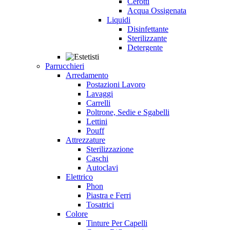
Cerotti
Acqua Ossigenata
Liquidi
Disinfettante
Sterilizzante
Detergente
Parrucchieri
Arredamento
Postazioni Lavoro
Lavaggi
Carrelli
Poltrone, Sedie e Sgabelli
Lettini
Pouff
Attrezzature
Sterilizzazione
Caschi
Autoclavi
Elettrico
Phon
Piastra e Ferri
Tosatrici
Colore
Tinture Per Capelli