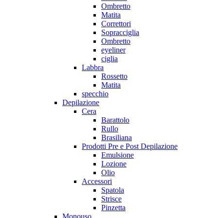
Ombretto
Matita
Correttori
Sopracciglia
Ombretto
eyeliner
ciglia
Labbra
Rossetto
Matita
specchio
Depilazione
Cera
Barattolo
Rullo
Brasiliana
Prodotti Pre e Post Depilazione
Emulsione
Lozione
Olio
Accessori
Spatola
Strisce
Pinzetta
Monouso